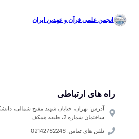
انجمن علمی قرآن و عهدین ایران
راه های ارتباطی
آدرس: تهران، خیابان شهید مفتح شمالی، دانشک
ساختمان شماره 2، طبقه همکف
تلفن های تماس: 02142762246